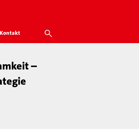
Kontakt
amkeit –
ategie