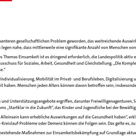
äsenteren gesellschaftlichen Problem geworden, das weitreichende Auswi
egen nahe, dass mittlerweile eine signifikante Anzahl von Menschen von 
 Themas Einsamkeit ist es dringend erforderlich, die Landespolitik aktiv 
sschuss für Soziales, Arbeit, Gesundheit und Gleichstellung. „Die Komple
e.“
Individualisierung, Mobilität im Privat- und Berufsleben, Digitalisieru
eit haben. Menschen jeden Alters können davon betroffen sein, insbeson
nd Unterstützungsangebote ergriffen, darunter Freiwilligenagenturen, Se
s „Startklar in die Zukunft“, das Kinder und Jugendliche bei der Bewält
es Alleinsein kann erhebliche Auswirkungen auf die Gesundheit haben“, er
Kreislauf-Probleme oder Demenz können die Folgen sein. Das gelte es, zu
, bestehende Maßnahmen zur Einsamkeitsbekämpfung auf Grundlage aktuelle