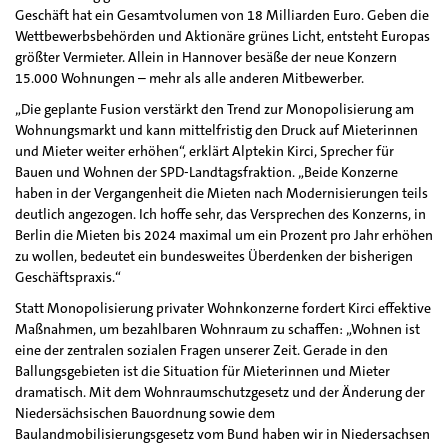
Geschäft hat ein Gesamtvolumen von 18 Milliarden Euro. Geben die
Wettbewerbsbehörden und Aktionäre grünes Licht, entsteht Europas
größter Vermieter. Allein in Hannover besäße der neue Konzern
15.000 Wohnungen – mehr als alle anderen Mitbewerber.
„Die geplante Fusion verstärkt den Trend zur Monopolisierung am
Wohnungsmarkt und kann mittelfristig den Druck auf Mieterinnen
und Mieter weiter erhöhen“, erklärt Alptekin Kirci, Sprecher für
Bauen und Wohnen der SPD-Landtagsfraktion. „Beide Konzerne
haben in der Vergangenheit die Mieten nach Modernisierungen teils
deutlich angezogen. Ich hoffe sehr, das Versprechen des Konzerns, in
Berlin die Mieten bis 2024 maximal um ein Prozent pro Jahr erhöhen
zu wollen, bedeutet ein bundesweites Überdenken der bisherigen
Geschäftspraxis.“
Statt Monopolisierung privater Wohnkonzerne fordert Kirci effektive
Maßnahmen, um bezahlbaren Wohnraum zu schaffen: „Wohnen ist
eine der zentralen sozialen Fragen unserer Zeit. Gerade in den
Ballungsgebieten ist die Situation für Mieterinnen und Mieter
dramatisch. Mit dem Wohnraumschutzgesetz und der Änderung der
Niedersächsischen Bauordnung sowie dem
Baulandmobilisierungsgesetz vom Bund haben wir in Niedersachsen