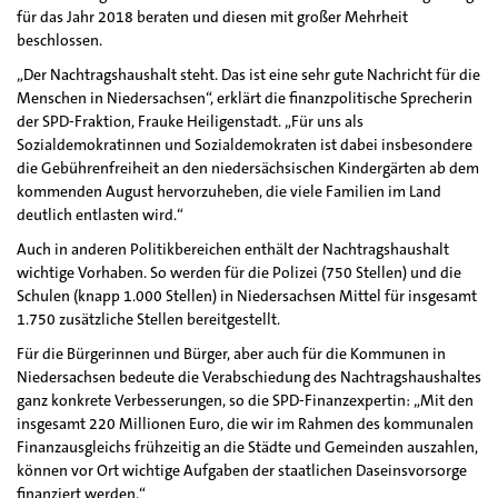
für das Jahr 2018 beraten und diesen mit großer Mehrheit
beschlossen.
„Der Nachtragshaushalt steht. Das ist eine sehr gute Nachricht für die
Menschen in Niedersachsen“, erklärt die finanzpolitische Sprecherin
der SPD-Fraktion, Frauke Heiligenstadt. „Für uns als
Sozialdemokratinnen und Sozialdemokraten ist dabei insbesondere
die Gebührenfreiheit an den niedersächsischen Kindergärten ab dem
kommenden August hervorzuheben, die viele Familien im Land
deutlich entlasten wird.“
Auch in anderen Politikbereichen enthält der Nachtragshaushalt
wichtige Vorhaben. So werden für die Polizei (750 Stellen) und die
Schulen (knapp 1.000 Stellen) in Niedersachsen Mittel für insgesamt
1.750 zusätzliche Stellen bereitgestellt.
Für die Bürgerinnen und Bürger, aber auch für die Kommunen in
Niedersachsen bedeute die Verabschiedung des Nachtragshaushaltes
ganz konkrete Verbesserungen, so die SPD-Finanzexpertin: „Mit den
insgesamt 220 Millionen Euro, die wir im Rahmen des kommunalen
Finanzausgleichs frühzeitig an die Städte und Gemeinden auszahlen,
können vor Ort wichtige Aufgaben der staatlichen Daseinsvorsorge
finanziert werden.“