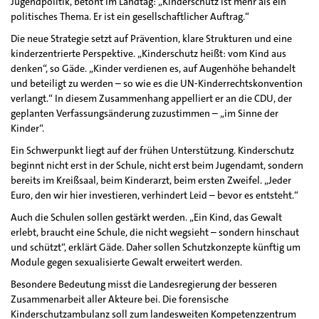
Jugendpolitik, betont im Landtag: „Kinderschutz ist mehr als ein
politisches Thema. Er ist ein gesellschaftlicher Auftrag.“
Die neue Strategie setzt auf Prävention, klare Strukturen und eine
kinderzentrierte Perspektive. „Kinderschutz heißt: vom Kind aus
denken“, so Gäde. „Kinder verdienen es, auf Augenhöhe behandelt
und beteiligt zu werden – so wie es die UN-Kinderrechtskonvention
verlangt.“ In diesem Zusammenhang appelliert er an die CDU, der
geplanten Verfassungsänderung zuzustimmen – „im Sinne der
Kinder“.
Ein Schwerpunkt liegt auf der frühen Unterstützung. Kinderschutz
beginnt nicht erst in der Schule, nicht erst beim Jugendamt, sondern
bereits im Kreißsaal, beim Kinderarzt, beim ersten Zweifel. „Jeder
Euro, den wir hier investieren, verhindert Leid – bevor es entsteht.“
Auch die Schulen sollen gestärkt werden. „Ein Kind, das Gewalt
erlebt, braucht eine Schule, die nicht wegsieht – sondern hinschaut
und schützt“, erklärt Gäde. Daher sollen Schutzkonzepte künftig um
Module gegen sexualisierte Gewalt erweitert werden.
Besondere Bedeutung misst die Landesregierung der besseren
Zusammenarbeit aller Akteure bei. Die forensische
Kinderschutzambulanz soll zum landesweiten Kompetenzzentrum