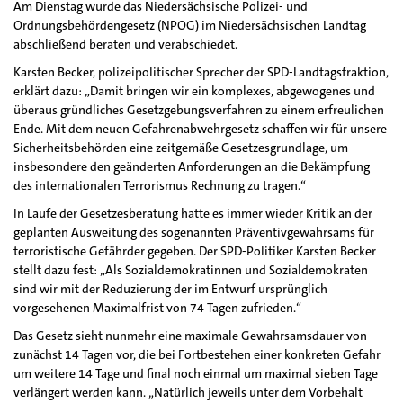
Am Dienstag wurde das Niedersächsische Polizei- und
Ordnungsbehördengesetz (NPOG) im Niedersächsischen Landtag
abschließend beraten und verabschiedet.
Karsten Becker, polizeipolitischer Sprecher der SPD-Landtagsfraktion,
erklärt dazu: „Damit bringen wir ein komplexes, abgewogenes und
überaus gründliches Gesetzgebungsverfahren zu einem erfreulichen
Ende. Mit dem neuen Gefahrenabwehrgesetz schaffen wir für unsere
Sicherheitsbehörden eine zeitgemäße Gesetzesgrundlage, um
insbesondere den geänderten Anforderungen an die Bekämpfung
des internationalen Terrorismus Rechnung zu tragen.“
In Laufe der Gesetzesberatung hatte es immer wieder Kritik an der
geplanten Ausweitung des sogenannten Präventivgewahrsams für
terroristische Gefährder gegeben. Der SPD-Politiker Karsten Becker
stellt dazu fest: „Als Sozialdemokratinnen und Sozialdemokraten
sind wir mit der Reduzierung der im Entwurf ursprünglich
vorgesehenen Maximalfrist von 74 Tagen zufrieden.“
Das Gesetz sieht nunmehr eine maximale Gewahrsamsdauer von
zunächst 14 Tagen vor, die bei Fortbestehen einer konkreten Gefahr
um weitere 14 Tage und final noch einmal um maximal sieben Tage
verlängert werden kann. „Natürlich jeweils unter dem Vorbehalt