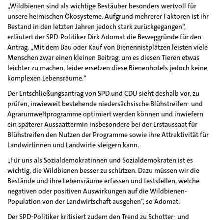
„Wildbienen sind als wichtige Bestäuber besonders wertvoll für
unsere heimischen Ökosysteme. Aufgrund mehrerer Faktoren ist ihr
Bestand in den letzten Jahren jedoch stark zurückgegangen“,
erläutert der SPD-Politiker Dirk Adomat die Beweggründe für den
Antrag. „Mit dem Bau oder Kauf von Bienennistplätzen leisten viele
Menschen zwar einen kleinen Beitrag, um es diesen Tieren etwas
leichter zu machen, leider ersetzen diese Bienenhotels jedoch keine
komplexen Lebensräume.“
Der Entschließungsantrag von SPD und CDU sieht deshalb vor, zu
prüfen, inwieweit bestehende niedersächsische Blühstreifen- und
Agrarumweltprogramme optimiert werden können und inwiefern
ein späterer Aussaattermin insbesondere bei der Erstaussaat für
Blühstreifen den Nutzen der Programme sowie ihre Attraktivität für
Landwirtinnen und Landwirte steigern kann.
„Für uns als Sozialdemokratinnen und Sozialdemokraten ist es
wichtig, die Wildbienen besser zu schützen. Dazu müssen wir die
Bestände und ihre Lebensräume erfassen und feststellen, welche
negativen oder positiven Auswirkungen auf die Wildbienen-
Population von der Landwirtschaft ausgehen“, so Adomat.
Der SPD-Politiker kritisiert zudem den Trend zu Schotter- und