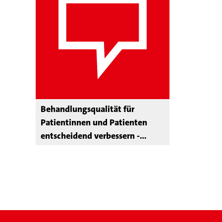
Behandlungsqualität für
Patientinnen und Patienten
entscheidend verbessern -
sektorenübergreifende
Versorgung weiterentwickeln,
Regionale Gesundheitszentren
einführen