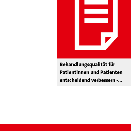
Behandlungsqualität für
Patientinnen und Patienten
entscheidend verbessern -
sektorenübergreifende
Versorgung weiterentwickeln,
Regionale Gesundheitszentren
einführen