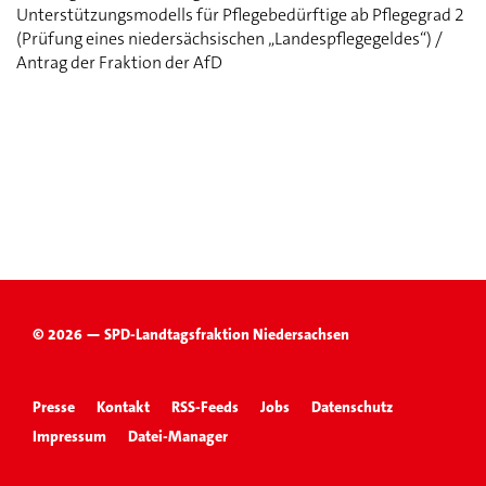
Unterstützungsmodells für Pflegebedürftige ab Pflegegrad 2
(Prüfung eines niedersächsischen „Landespflegegeldes“) /
Antrag der Fraktion der AfD
© 2026 — SPD-Landtagsfraktion Niedersachsen
Presse
Kontakt
RSS-Feeds
Jobs
Datenschutz
Impressum
Datei-Manager