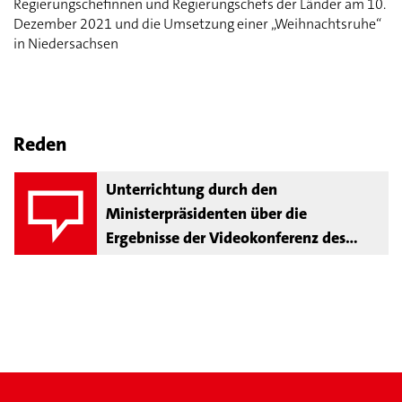
Regierungschefinnen und Regierungschefs der Länder am 10.
Dezember 2021 und die Umsetzung einer „Weihnachtsruhe“
in Niedersachsen
Reden
Unterrichtung durch den
Ministerpräsidenten über die
Ergebnisse der Videokonferenz des
Bundeskanzlers mit den
Regierungschefinnen und
Regierungschefs der Länder am 10.
Dezember 2021 und die Umsetzung
einer „Weihnachtsruhe“ in
Niedersachsen